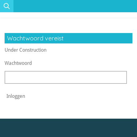
Ga
direct
naar
de
Wachtwoord vereist
hoofdinhoud
Under Construction
Wachtwoord
Inloggen